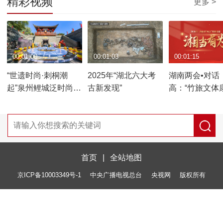
精彩视频
更多 >
00:01:00
00:01:03
00:01:15
“世遗时尚·刺桐潮
2025年“湖北六大考
湖南两会•对话
起”泉州鲤城泛时尚24
古新发现”
高：“竹旅文体
秀系列活动迎春启幕
业融合发展 奋
设“中国竹业第
首页
|
全站地图
京ICP备10003349号-1
中央广播电视总台
央视网
版权所有