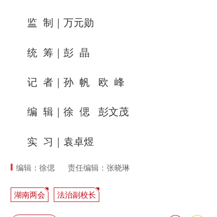
监 制｜万元勋
统 筹｜彭 晶
记 者｜孙 帆 欧 峰
编 辑｜徐 偲 彭文茂
实 习｜袁卓煜
编辑：徐偲
责任编辑：张晓琳
湖南两会
法治副校长