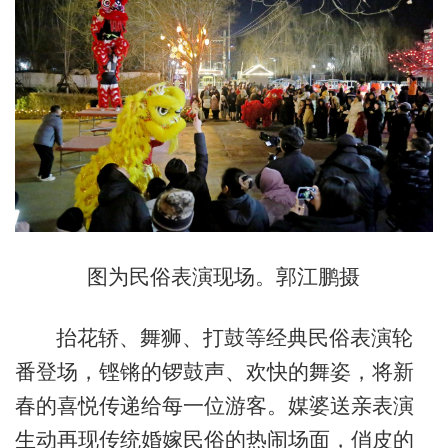
图为民俗表演现场。郭江鹏摄
抬花轿、舞狮、打鼓等经典民俗表演轮
番登场，铿锵的锣鼓声、欢快的舞姿，将新
春的喜悦传递给每一位游客。媒婆送亲表演
生动再现传统婚嫁民俗的热闹场面，俏皮的