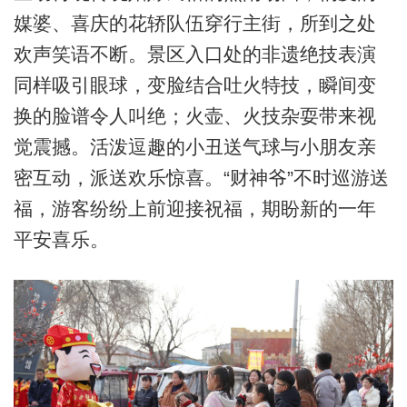
媒婆、喜庆的花轿队伍穿行主街，所到之处
欢声笑语不断。景区入口处的非遗绝技表演
同样吸引眼球，变脸结合吐火特技，瞬间变
换的脸谱令人叫绝；火壶、火技杂耍带来视
觉震撼。活泼逗趣的小丑送气球与小朋友亲
密互动，派送欢乐惊喜。“财神爷”不时巡游送
福，游客纷纷上前迎接祝福，期盼新的一年
平安喜乐。