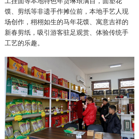
工挂面等本地特色年货琳琅满目，面塑花
馍、剪纸等非遗手作摊位前，本地手艺人现
场创作，栩栩如生的马年花馍、寓意吉祥的
新春剪纸，吸引游客驻足观赏、体验传统手
工艺的乐趣。