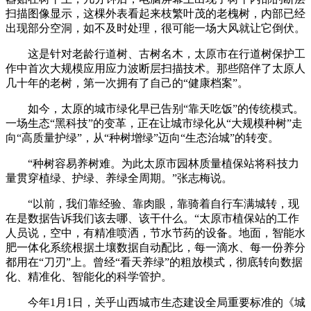
扫描图像显示，这棵外表看起来枝繁叶茂的老槐树，内部已经
出现部分空洞，如不及时处理，很可能一场大风就让它倒伏。
这是针对老龄行道树、古树名木，太原市在行道树保护工
作中首次大规模应用应力波断层扫描技术。那些陪伴了太原人
几十年的老树，第一次拥有了自己的“健康档案”。
如今，太原的城市绿化早已告别“靠天吃饭”的传统模式。
一场生态“黑科技”的变革，正在让城市绿化从“大规模种树”走
向“高质量护绿”，从“种树增绿”迈向“生态治城”的转变。
“种树容易养树难。为此太原市园林质量植保站将科技力
量贯穿植绿、护绿、养绿全周期。”张志梅说。
“以前，我们靠经验、靠肉眼，靠骑着自行车满城转，现
在是数据告诉我们该去哪、该干什么。“太原市植保站的工作
人员说，空中，有精准喷洒，节水节药的设备。地面，智能水
肥一体化系统根据土壤数据自动配比，每一滴水、每一份养分
都用在“刀刃”上。曾经“看天养绿”的粗放模式，彻底转向数据
化、精准化、智能化的科学管护。
今年1月1日，关乎山西城市生态建设全局重要标准的《城