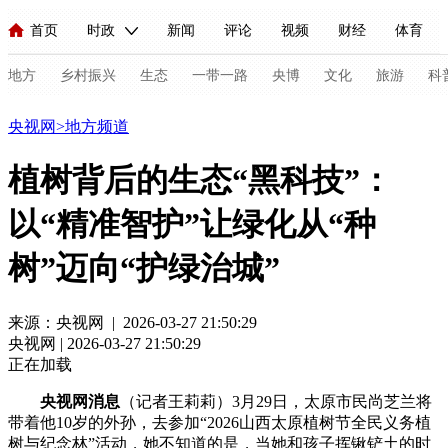
首页
时政
新闻
评论
视频
财经
体育
人民领袖习近平
直播
海外频道
片库
iPanda
栏目大全
联播+
English
中国领导人
节目单
Монгол
听音
央视快评
微视频
习式妙语
主持人
地方
乡村振兴
生态
一带一路
央博
文化
旅游
科
地方
央视网
>
地方频道
总台春晚
网络春晚
共产党员网
秧纪录
纪录片网
植树背后的生态“黑科技”：
以“精准智护”让绿化从“种
新闻
国内
国际
评论
经济
军事
科技
法
树”迈向“护绿治城”
人民领袖习近平
联播+
热解读
天天学习
习式妙语
视频
小央视频
小央直播
直播中国
熊猫频道
V
来源：央视网 | 2026-03-27 21:50:29
央视网 | 2026-03-27 21:50:29
现场
前线
比划
快看
蓝海中国
新兵请入列
正在加载
体育
直播
竞猜
2026年世界杯
2026年冬奥会
C
央视网消息
（记者王莉莉）3月29日，太原市民尚芝兰将
带着他10岁的外孙，去参加“2026山西太原植树节全民义务植
VIP会员
CCTV奥林匹克频道
生活体育大会
体育江湖
树与纪念林”活动，她不知道的是，当她和孩子挥锹铲土的时