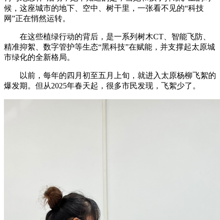
候，这座城市的地下、空中、树干里，一张看不见的“科技
财经
教育
乡村振兴
生态环境
一带一路
央博
网”正在悄然运转。
大国智造
大国展会
大国保险
云顶对话
云起
超
在这些植绿行动的背后，是一系列树木CT、智能飞防、
精准抑絮、数字管护等生态“黑科技”在赋能，并支撑起太原城
市绿化的全新格局。
以前，每年的四月初至五月上旬，就进入太原杨柳飞絮的
爆发期。但从2025年春天起，很多市民发现，飞絮少了。
CCTV.节目官网
直播
节目单
栏目
片库
热播榜