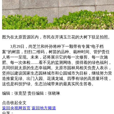
图为在太原晋源区内，市民在开满玉兰花的大树下驻足拍照。
3月29日，尚芝兰和外孙将种下一颗带有专属“电子档
案”的树苗，扫扫二维码，树苗的品种、栽种时间、管护责任
人将一一呈现。未来，还将展示它的每一次修剪、每一次施
肥、每一次体检……看不见的监测网络、摸得着的绿色福利，
共同织就太原的生态幸福网。太原市园林局相关负责人表示，
坚持以建设国家生态园林城市和公园城市为目标，继续努力营
造推窗见绿、出门入园、花满龙城、四季有绿的高质量环境，
这也是科技护绿、生态治城带来的最真实民生答卷。
编辑：张竟堃
责任编辑：张晓琳
点击收起全文
返回央视网首页
返回地方频道
分享：