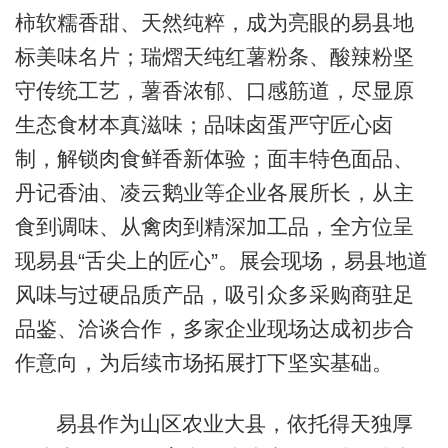
柿软糯香甜、天然纯粹，成为亮眼的易县地
标美味名片；瑞熠天纯红薯粉条、酸辣粉坚
守传统工艺，薯香浓郁、口感筋道，尽显原
生态食材本真滋味；品味卤蛋严守匠心卤
制，解锁肉食鲜香新体验；面丰特色面品、
丹记香油、凌云鹅业等企业各展所长，从主
食到调味、从禽肉到精深加工品，全方位呈
现易县“舌尖上的匠心”。展会现场，易县地道
风味与过硬品质产品，吸引众多采购商驻足
品鉴、洽谈合作，多家企业现场达成初步合
作意向，为后续市场拓展打下坚实基础。
易县作为山区农业大县，依托得天独厚