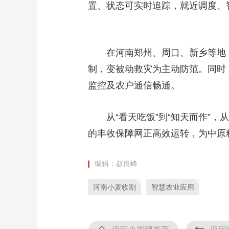
置、状态可实时追踪，就近调度、智
财经
教育
乡村振兴
生态环境
一带一路
大国智造
大国展会
大国保险
云顶对话
在河南郑州、周口、新乡等地
制，变被动救灾为主动防范。同时
监控及农户通信畅通。
CCTV.节目官网
直播
节目单
栏目
片库
从“看天吃饭”到“知天而作”
的丰收保障网正高效运转，为中原
编辑：赵良峰
河南小麦收割
智慧农业应用