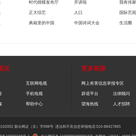
法
时代楷模发布厅
开讲啦
我有传
然
正大综艺
人口
国际艺
眼
典籍里的中国
中国诗词大会
生活圈
概况
更多链接
互联网电视
网上有害信息举报专区
音
手机电视
辟谣平台
法律顾问
媒
帮助中心
望海热线
人才招聘
02002 新出网证（京）字098号
违法和不良信息举报电话:010-88427865