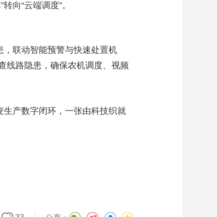
转向“云端调度”。
艺术
汽车
数智
5G
产业+
时尚
天气
才艺
网展
央央好物
患，联动智能预警与快速处置机
查线路隐患，确保农机调度、视频
小麦生产数字闭环，一张由科技织就
|