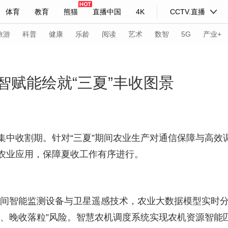
体育
教育
熊猫
直播中国
4K
CCTV.直播
式妙语
主持人
下载央视影音
热解读
天天学习
旅游
科普
健康
乐龄
阅读
艺术
数智
5G
产业+
纪录片网
国家大剧院
大型活动
数智赋能绘就“三夏”丰收图景
科技
法治
文娱
人物
公益
图片
习式妙语
央视快评
央视网评
光华锐评
锋面
集中收割期。针对“三夏”期间农业生产对通信保障与高效
农业应用，保障夏收工作有序进行。
频道
VR/AR
4K专区
全景新闻
请入列
人生第一次
人生第二次
田间智能监测设备与卫星遥感技术，农业大数据模型实时
年冬奥会
CBA
NBA
中超
国足
国际足球
网球
综
产、晚收落粒”风险。智慧农机调度系统实现农机资源智能
体育江湖
文化体育
冰雪道路
足球道路