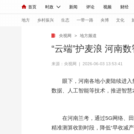
首页
时政
新闻
评论
视频
财经
人民领袖习近平
直播
海外频道
片库
iPanda
栏目大全
联播+
English
中国领导人
节目单
Монгол
听音
央视快评
微视频
习
地方
乡村振兴
生态
一带一路
央博
文化
央视网
>
地方频道
总台春晚
网络春晚
共产党员网
秧纪录
“云端”护麦浪 河南
来源：央视网 | 2026-06-03 13:53:41
新闻
国内
国际
评论
经济
军事
人民领袖习近平
联播+
热解读
天天学习
眼下，河南各地小麦陆续进入
数据、人工智能等技术，推进智慧
视频
小央视频
小央直播
直播中国
熊猫
现场
前线
比划
快看
蓝海中国
新兵
在河南兰考，通过5G网络、
体育
直播
竞猜
2026年世界杯
2026
精准测算收割时段，降低“早收减
VIP会员
CCTV奥林匹克频道
生活体育大会