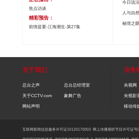
今日说
焦点访谈
人与自
精彩预告：
秘境之
前情提要-江海潮生-第27集
关于我们
业务
总台之声
总台总经理室
央视网
关于CCTV.com
象舞广告
央视影
网站声明
移动传
互联网新闻信息服务许可证10120170003
网上传播视听节目许可证号01