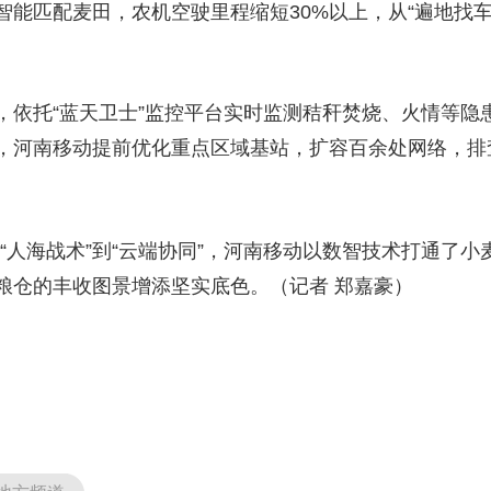
能匹配麦田，农机空驶里程缩短30%以上，从“遍地找车”
央博
非遗
文化
旅游
科普
健康
乐龄
阅读
云起
超级工厂
智敬中国
全民健康
颜选攻略
海洋
，依托“蓝天卫士”监控平台实时监测秸秆焚烧、火情等隐
，河南移动提前优化重点区域基站，扩容百余处网络，排
热播榜
总台企业白名单
，从“人海战术”到“云端协同”，河南移动以数智技术打通了
粮仓的丰收图景增添坚实底色。（记者 郑嘉豪）