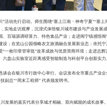
银川”活动先行启动。师生围绕“塞上江南・神奇宁夏”“塞上
主题，实地走访观摩，沉浸式体悟银川城市建设与产业发展
园、百瑞源调研算力、特色食品产业；走进闽宁镇感悟闽
建设；在览山公园领略农文旅酒融合发展新业态；依托宁
受“一枚印章管审批”改革成效与优质营商环境；走进志辉
、六盘山实验室近距离感受智能制造与科创平台创新实力
作恳谈会在银川市行政中心举行。会议发布全市重点产业
技副总”“周末工程师” 代表颁发聘书。
银川发展的嘉宾代表分享城才相融、双向赋能的成长故事