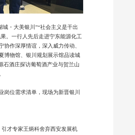
湖城・大美银川”“社会主义是干出
成果。一行人先后走进宁东能源化工
宁协作深厚情谊，深入威力传动、
夏博物馆、银川规划展示馆品读城
源石酒庄探访葡萄酒产业与贺兰山
。
企业岗位需求清单，现场为新晋银川
。引才专家王炳科舍弃西安发展机