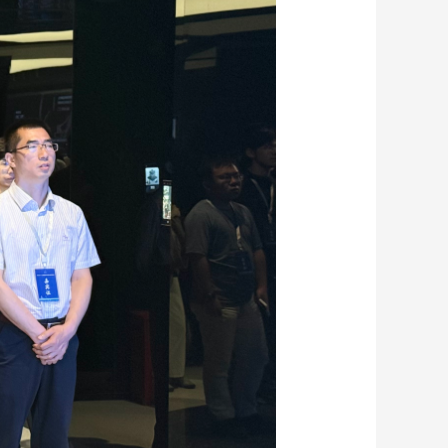
艺术
汽车
数智
5G
产业+
时尚
天气
才艺
网展
央央好物