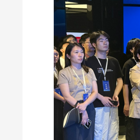
财经
教育
乡村振兴
生态环境
一带一路
大国智造
大国展会
大国保险
云顶对话
CCTV.节目官网
直播
节目单
栏目
片库