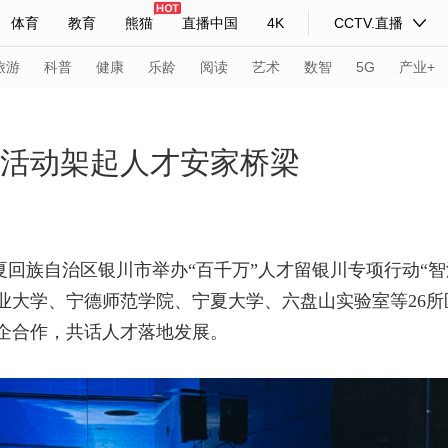
体育
教育
熊猫
直播中国
4K
CCTV.直播
式妙语
主持人
下载央视影音
热解读
天天学习
旅游
科普
健康
乐龄
阅读
艺术
数智
5G
产业+
纪录片网
国家大剧院
大型活动
系列活动架起人才安家桥梁
科技
法治
文娱
人物
公益
图片
习式妙语
央视快评
央视网评
光华锐评
锋面
宁夏回族自治区银川市举办“百千万”人才留银川专项行动“
业大学、宁德师范学院、宁夏大学、六盘山实验室等26
频道
VR/AR
4K专区
全景新闻
企合作，共话人才落地发展。
请入列
人生第一次
人生第二次
年冬奥会
CBA
NBA
中超
国足
国际足球
网球
综
体育江湖
文化体育
冰雪道路
足球道路