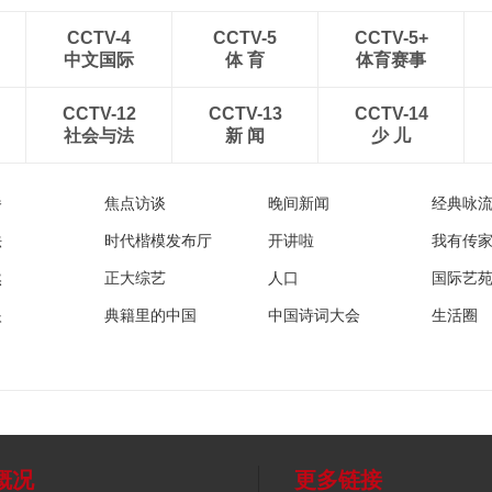
CCTV-4
CCTV-5
CCTV-5+
中文国际
体 育
体育赛事
CCTV-12
CCTV-13
CCTV-14
社会与法
新 闻
少 儿
播
焦点访谈
晚间新闻
经典咏
法
时代楷模发布厅
开讲啦
我有传
然
正大综艺
人口
国际艺
眼
典籍里的中国
中国诗词大会
生活圈
概况
更多链接