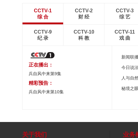
CCTV-1
CCTV-2
CCTV-3
综 合
财 经
综 艺
CCTV-9
CCTV-10
CCTV-11
纪 录
科 教
戏 曲
新闻联
正在播出：
今日说
兵自风中来第9集
人与自
精彩预告：
秘境之
兵自风中来第10集
关于我们
业务