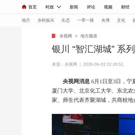
首页
时政
新闻
评论
视频
财经
人民领袖习近平
直播
海外频道
片库
iPanda
栏目大全
联播+
English
中国领导人
节目单
Монгол
听音
央视快评
微视频
习
地方
乡村振兴
生态
一带一路
央博
文化
央视网
>
地方频道
总台春晚
网络春晚
共产党员网
秧纪录
银川 “智汇湖城” 
来源：央视网 | 2026-06-03 22:28:51
新闻
国内
国际
评论
经济
军事
人民领袖习近平
联播+
热解读
天天学习
央视网消息
6月1日至3日，
厦门大学、北京化工大学、东北农
视频
小央视频
小央直播
直播中国
熊猫
家、师生代表齐聚湖城，共商校地
现场
前线
比划
快看
蓝海中国
新兵
体育
直播
竞猜
2026年世界杯
2026
VIP会员
CCTV奥林匹克频道
生活体育大会