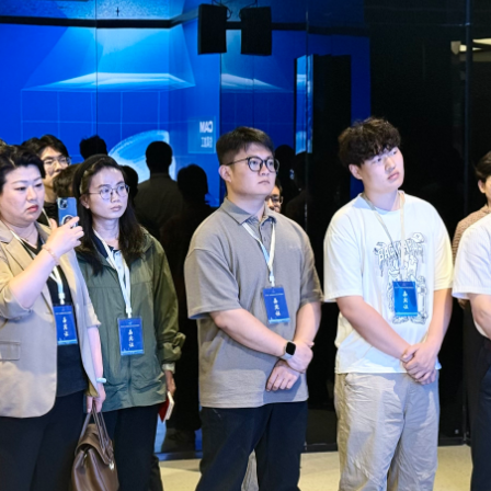
央博
非遗
文化
旅游
科普
健康
乐龄
阅读
云起
超级工厂
智敬中国
全民健康
颜选攻略
海洋
热播榜
总台企业白名单