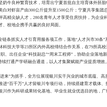
坚奶牛良种繁育技术，培育出宁夏首批自主培育体外胚胎
白对虾亩产由300公斤提升至1500公斤；宁夏共享集
评高精尖缺人才，280名青年人才享受住房扶持，为企业
才、校地企携手共赢的良好局面。
全链条抓实人才引育用服各项工作，落地“人才兴市30条
科技大学等23所区内外高校缔结合作关系，在79所高校
挂职、出任企业“科技副总”“周末工程师”，协助企业落地新
，持续打通产学研融合通道，以人才集聚赋能产业提质增效
“请进来”为抓手，全方位展现银川实干兴业的城市底蕴、
推进“百千万”人才留银川专项行动，持续搭建育才载体、
银川作为科研成果转化基地、毕业生就业优选目的地，广