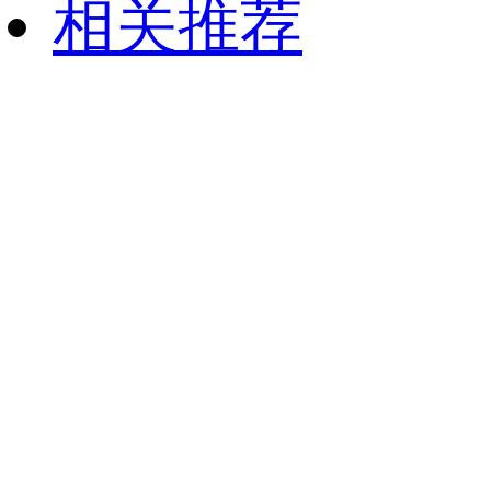
相关推荐
财经
教育
乡村振兴
生态环境
一带一路
央博
大国智造
大国展会
大国保险
云顶对话
云起
超
CCTV.节目官网
直播
节目单
栏目
片库
热播榜