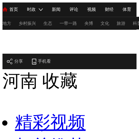
首页
时政
新闻
评论
视频
财经
体育
人民领袖习近平
直播
海外频道
片库
iPanda
栏目大全
联播+
English
中国领导人
节目单
Монгол
听音
央视快评
微视频
习式妙语
主持人
地方
乡村振兴
生态
一带一路
央博
文化
旅游
科
地方
总台春晚
网络春晚
共产党员网
秧纪录
纪录片网
分享
手机看
新闻
国内
国际
评论
经济
军事
科技
法
河南
收藏
人民领袖习近平
联播+
热解读
天天学习
习式妙语
视频
小央视频
小央直播
直播中国
熊猫频道
V
现场
前线
比划
快看
蓝海中国
新兵请入列
精彩视频
体育
直播
竞猜
2026年世界杯
2026年冬奥会
C
VIP会员
CCTV奥林匹克频道
生活体育大会
体育江湖