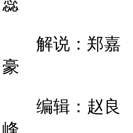
蕊
解说：郑嘉
豪
编辑：赵良
峰