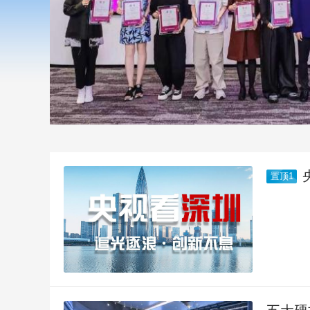
财经
教育
乡村振兴
生态环境
一带一路
大国智造
大国展会
大国保险
云顶对话
CCTV.节目官网
直播
节目单
栏目
片库
置顶1