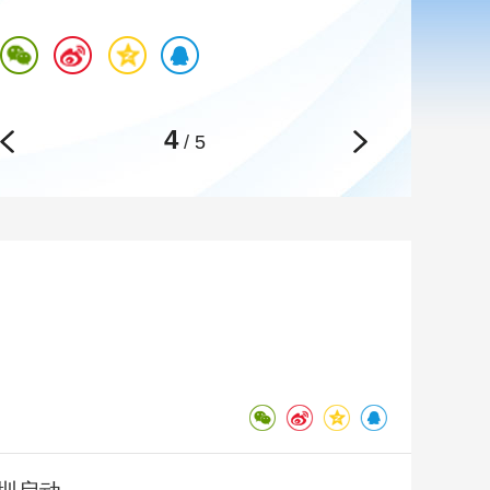
艺术
汽车
数智
5G
产业+
时尚
天气
才艺
网展
央央好物
4
/
5