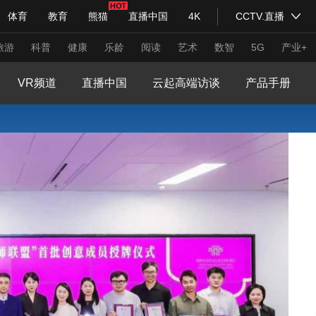
体育
教育
熊猫
直播中国
4K
CCTV.直播
式妙语
主持人
下载央视影音
热解读
天天学习
旅游
科普
健康
乐龄
阅读
艺术
数智
5G
产业+
VR频道
直播中国
云起高端访谈
产品手册
纪录片网
国家大剧院
大型活动
科技
法治
文娱
人物
公益
图片
习式妙语
央视快评
央视网评
光华锐评
锋面
频道
VR/AR
4K专区
全景新闻
请入列
人生第一次
人生第二次
年冬奥会
CBA
NBA
中超
国足
国际足球
网球
综
体育江湖
文化体育
冰雪道路
足球道路