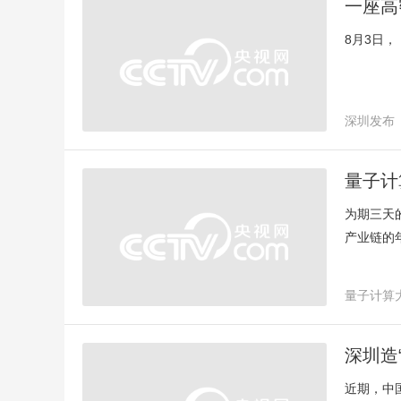
一座高
8月3日
深圳发布
量子计
为期三天
产业链的
量子计算
产学研协
深圳造
近期，中