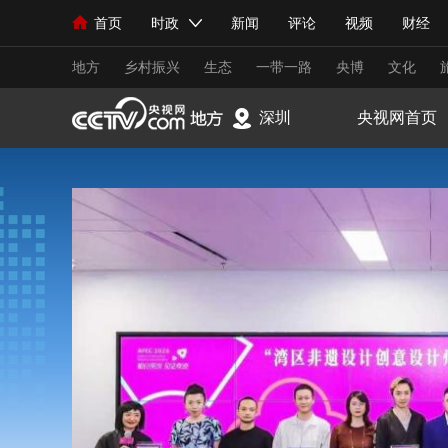
首页
时政
新闻
评论
视频
财经
人民领袖习近平
直播
海外频道
片库
iPanda
栏目大全
联播+
English
中国领导人
节目单
Монгол
听音
央视快评
微视频
习
地方
乡村振兴
生态
一带一路
央博
文化
深圳
央视网首页
总台春晚
网络春晚
共产党员网
秧纪录
新闻
国内
国际
评论
经济
军事
人民领袖习近平
联播+
热解读
天天学习
视频
小央视频
小央直播
直播中国
熊猫
现场
前线
比划
快看
蓝海中国
新兵
体育
直播
竞猜
2026年世界杯
2026
VIP会员
CCTV奥林匹克频道
生活体育大会