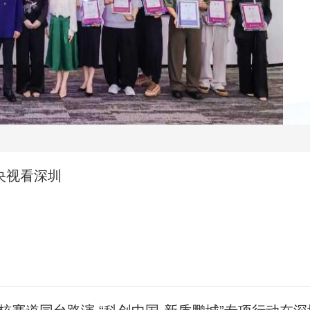
央博
非遗
文化
旅游
科普
健康
乐龄
阅读
云起
超级工厂
智敬中国
全民健康
颜选攻略
海洋
热播榜
总台企业白名单
央视看深圳