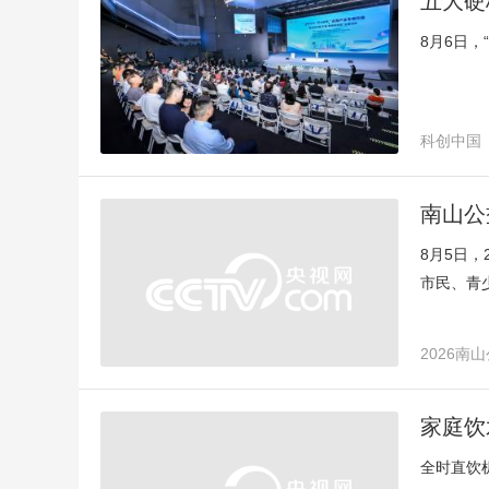
五大硬
8月6日
科创中国
南山公
8月5日
市民、青
2026南
《浪浪山
家庭饮
全时直饮