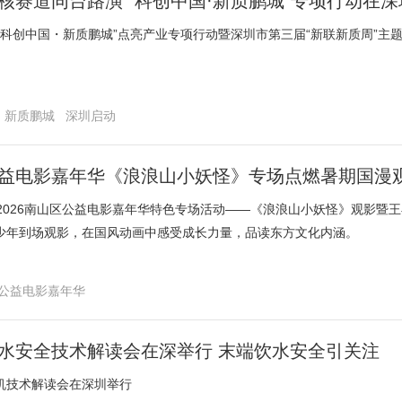
核赛道同台路演 “科创中国·新质鹏城”专项行动在
，“科创中国・新质鹏城”点亮产业专项行动暨深圳市第三届“新联新质周”主
新质鹏城
深圳启动
益电影嘉年华《浪浪山小妖怪》专场点燃暑期国漫
，2026南山区公益电影嘉年华特色专场活动——《浪浪山小妖怪》观影暨
少年到场观影，在国风动画中感受成长力量，品读东方文化内涵。
山公益电影嘉年华
小妖怪》
水安全技术解读会在深举行 末端饮水安全引关注
机技术解读会在深圳举行