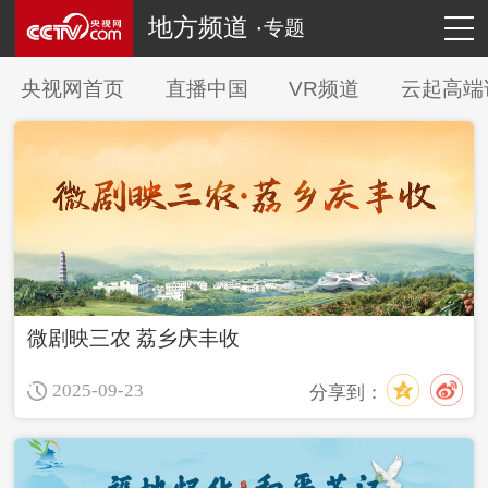
地方频道 ·
专题
央视网首页
直播中国
VR频道
云起高端
微剧映三农 荔乡庆丰收
2025-09-23
分享到：