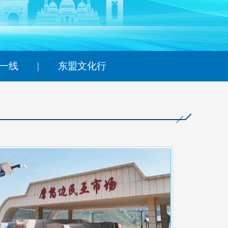
艺术
汽车
数智
5G
产业+
时尚
天气
才艺
网展
央央好物
一线
|
东盟文化行