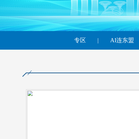
财经
教育
乡村振兴
生态环境
一带一路
大国智造
大国展会
大国保险
云顶对话
专区
|
AI连东盟
CCTV.节目官网
直播
节目单
栏目
片库