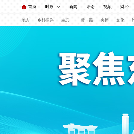
首页
时政
新闻
评论
视频
财经
人民领袖习近平
直播
海外频道
片库
iPanda
栏目大全
联播+
English
中国领导人
节目单
Монгол
听音
央视快评
微视频
习
地方
乡村振兴
生态
一带一路
央博
文化
总台春晚
网络春晚
共产党员网
秧纪录
新闻
国内
国际
评论
经济
军事
人民领袖习近平
联播+
热解读
天天学习
视频
小央视频
小央直播
直播中国
熊猫
现场
前线
比划
快看
蓝海中国
新兵
体育
直播
竞猜
2026年世界杯
2026年
VIP会员
CCTV奥林匹克频道
生活体育大会