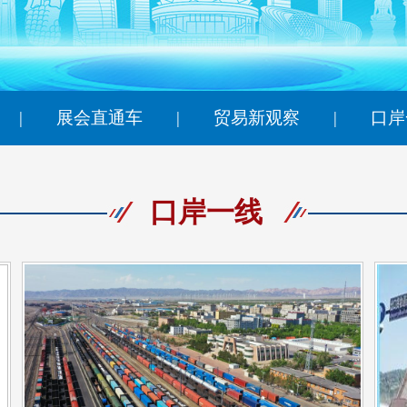
央博
非遗
文化
旅游
科普
健康
乐龄
阅读
云起
超级工厂
智敬中国
全民健康
颜选攻略
海洋
|
展会直通车
|
贸易新观察
|
口岸
热播榜
总台企业白名单
口岸一线