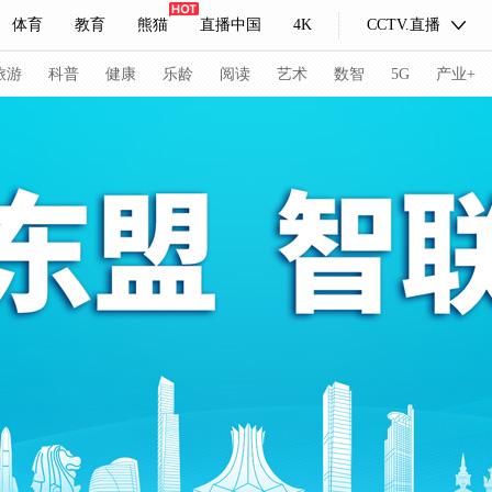
体育
教育
熊猫
直播中国
4K
CCTV.直播
式妙语
主持人
下载央视影音
热解读
天天学习
旅游
科普
健康
乐龄
阅读
艺术
数智
5G
产业+
纪录片网
国家大剧院
大型活动
科技
法治
文娱
人物
公益
图片
习式妙语
央视快评
央视网评
光华锐评
锋面
频道
VR/AR
4K专区
全景新闻
请入列
人生第一次
人生第二次
冬奥会
CBA
NBA
中超
国足
国际足球
网球
综
体育江湖
文化体育
冰雪道路
足球道路