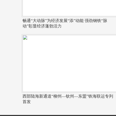
畅通“大动脉”为经济发展“添”动能 强劲钢铁“脉
动”彰显经济蓬勃活力
西部陆海新通道“柳州—钦州—东盟”铁海联运专列
首发