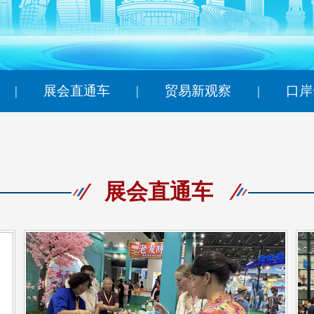
央博
非遗
文化
旅游
科普
健康
乐龄
阅读
云起
超级工厂
智敬中国
全民健康
颜选攻略
海洋
|
展会直通车
|
贸易新观察
|
口岸
热播榜
总台企业白名单
展会直通车