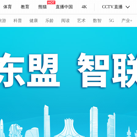
体育
教育
熊猫
直播中国
4K
CCTV.直播
式妙语
主持人
下载央视影音
热解读
天天学习
旅游
科普
健康
乐龄
阅读
艺术
数智
5G
产业+
纪录片网
国家大剧院
大型活动
科技
法治
文娱
人物
公益
图片
习式妙语
央视快评
央视网评
光华锐评
锋面
频道
VR/AR
4K专区
全景新闻
请入列
人生第一次
人生第二次
冬奥会
CBA
NBA
中超
国足
国际足球
网球
综
体育江湖
文化体育
冰雪道路
足球道路