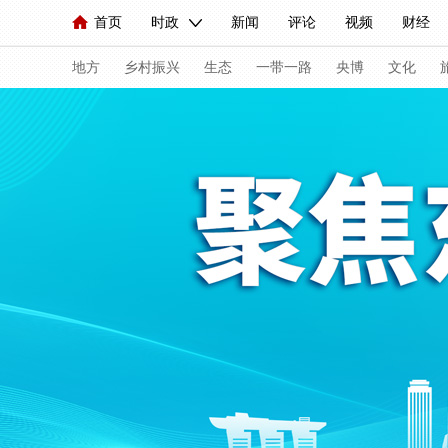
首页
时政
新闻
评论
视频
财经
人民领袖习近平
直播
海外频道
片库
iPanda
栏目大全
联播+
English
中国领导人
节目单
Монгол
听音
央视快评
微视频
习
地方
乡村振兴
生态
一带一路
央博
文化
总台春晚
网络春晚
共产党员网
秧纪录
新闻
国内
国际
评论
经济
军事
人民领袖习近平
联播+
热解读
天天学习
视频
小央视频
小央直播
直播中国
熊猫
现场
前线
比划
快看
蓝海中国
新兵
体育
直播
竞猜
2026年世界杯
2026年
VIP会员
CCTV奥林匹克频道
生活体育大会