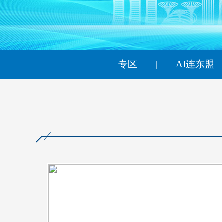
财经
教育
乡村振兴
生态环境
一带一路
大国智造
大国展会
大国保险
云顶对话
专区
|
AI连东盟
CCTV.节目官网
直播
节目单
栏目
片库