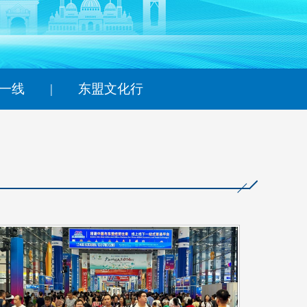
艺术
汽车
数智
5G
产业+
时尚
天气
才艺
网展
央央好物
一线
|
东盟文化行