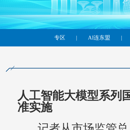
财经
教育
乡村振兴
生态环境
一带一路
央
大国智造
大国展会
大国保险
云顶对话
云起
专区
|
AI连东盟
|
CCTV.节目官网
直播
节目单
栏目
片库
热
人工智能大模型系列
准实施
记者从市场监管总