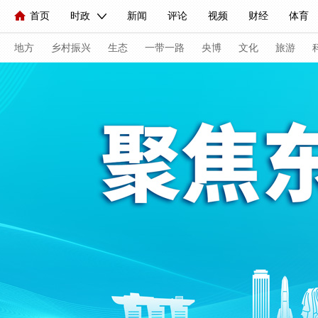
首页
时政
新闻
评论
视频
财经
体育
人民领袖习近平
直播
海外频道
片库
iPanda
栏目大全
联播+
English
中国领导人
节目单
Монгол
听音
央视快评
微视频
习式妙语
主持人
地方
乡村振兴
生态
一带一路
央博
文化
旅游
总台春晚
网络春晚
共产党员网
秧纪录
纪录片
新闻
国内
国际
评论
经济
军事
科技
人民领袖习近平
联播+
热解读
天天学习
习式妙
视频
小央视频
小央直播
直播中国
熊猫频道
现场
前线
比划
快看
蓝海中国
新兵请入列
体育
直播
竞猜
2026年世界杯
2026年冬奥会
VIP会员
CCTV奥林匹克频道
生活体育大会
体育江